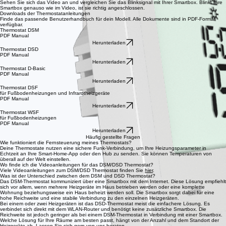
Sehen Sie sich das Video an und vergleichen Sie das Blinksignal mit Ihrer Smartbox. Blinkt Ihre
Smartbox genauso wie im Video, ist sie richtig angeschlossen.
Downloads der Thermostatanleitungen
Finde das passende Benutzerhandbuch für dein Modell. Alle Dokumente sind in PDF-Format
verfügbar.
Thermostat DSM
PDF Manual
Herunterladen
Thermostat DSD
PDF Manual
Herunterladen
Thermostat D-Basic
PDF Manual
Herunterladen
Thermostat DSF
für Fußbodenheizungen und Infrarotheizgeräte
PDF Manual
Herunterladen
Thermostat WSF
für Fußbodenheizungen
PDF Manual
Herunterladen
Häufig gestellte Fragen
Wie funktioniert die Fernsteuerung meines Thermostats?
Deine Thermostate nutzen eine sichere Funk-Verbindung, um Ihre Heizungsparameter in
Echtzeit an Ihre Smart-Home-App oder den Hub zu senden. Sie können Temperaturen von
überall auf der Welt einstellen.
Wo finde ich die Videoanleitungen für das DSM/DSD Thermostat?
Viele Videoanleitungen zum DSM/DSD Thermostat finden Sie
hier
.
Was ist der Unterschied zwischen dem DSM und DSD Thermostat?
Das DSM-Thermostat kommuniziert über eine Smartbox mit dem Internet. Diese Lösung empfiehlt
sich vor allem, wenn mehrere Heizgeräte im Haus betrieben werden oder eine komplette
Wohnung beziehungsweise ein Haus beheizt werden soll. Die Smartbox sorgt dabei für eine