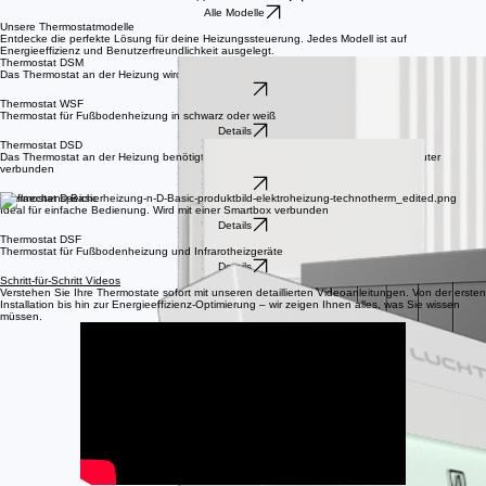
Dein Expertenhub für Dein Thermostat
Verstehe deine Heizungssteuerung besser. Wir bieten dir klare Anleitungen, herunterladbare
Benutzerhandbücher und Experten-Hilfe für deine Smart-Home-Lösung.
Support kontaktieren
Alle Modelle
Unsere Thermostatmodelle
Entdecke die perfekte Lösung für deine Heizungssteuerung. Jedes Modell ist auf
Energieeffizienz und Benutzerfreundlichkeit ausgelegt.
Thermostat DSM
Das Thermostat an der Heizung wird mit einer Smartbox verbunden
Details
Thermostat WSF
Thermostat für Fußbodenheizung in schwarz oder weiß
Details
Thermostat DSD
Das Thermostat an der Heizung benötigt keine Smartbox und wird direkt mit dem Router
verbunden
Details
Thermostat D-Basic
Ideal für einfache Bedienung. Wird mit einer Smartbox verbunden
Details
Thermostat DSF
Thermostat für Fußbodenheizung und Infrarotheizgeräte
Details
Schritt-für-Schritt Videos
Verstehen Sie Ihre Thermostate sofort mit unseren detaillierten Videoanleitungen. Von der ersten
Installation bis hin zur Energieeffizienz-Optimierung – wir zeigen Ihnen alles, was Sie wissen
müssen.