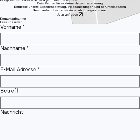
hohe Reichweite und eine stabile Verbindung zu den einzelnen Heizgeräten.
Bei einem oder zwei Heizgeräten ist das DSD-Thermostat meist die einfachere Lösung. Es
verbindet sich direkt mit dem WLAN-Router und benötigt keine zusätzliche Smartbox. Die
Reichweite ist jedoch geringer als bei einem DSM-Thermostat in Verbindung mit einer Smartbox.
Welche Lösung für Ihre Räume am besten passt, hängt von der Anzahl und dem Standort der
Heizgeräte ab. Lassen Sie sich gern von uns beraten.
Dein Partner für moderne Heizungssteuerung
Entdecke unsere Expertenberatung, Videoanleitungen und herunterladbaren
Benutzerhandbücher für maximale Energieeffizienz.
Jetzt anfragen
Kontaktaufnahme
Lass uns reden!
Vorname
*
Nachname
*
E-Mail-Adresse
*
Betreff
Nachricht